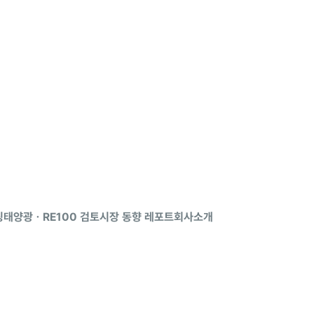
팅
태양광ㆍRE100 검토
시장 동향 레포트
회사소개